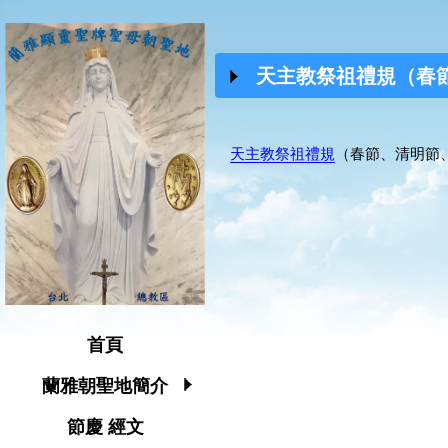
天主教祭祖禮規（春節,
天
主教祭祖禮規
（春節、清明節、諸
首頁
蘭雅朝聖地簡介
節慶 經文