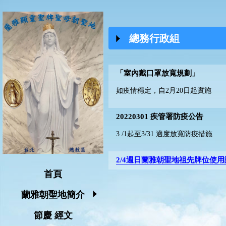
總務行政組
「室內戴口罩放寬規劃」
如疫情穩定，自2月20日起實施
20220301 疾管署防疫公告
3 /1起至3/31 適度放寬防疫措施
2/4週日蘭雅朝聖地祖先牌位使
首頁
蘭雅朝聖地簡介
節慶 經文