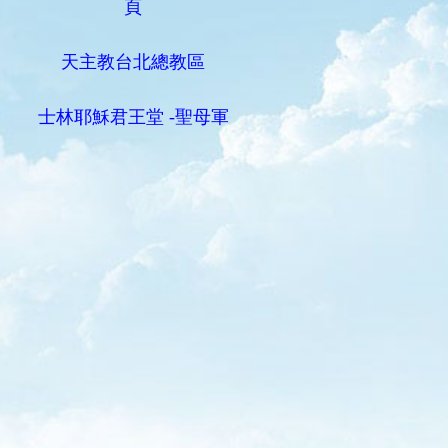
頁
天主教台北總教區
士林耶穌君王堂 -聖母軍