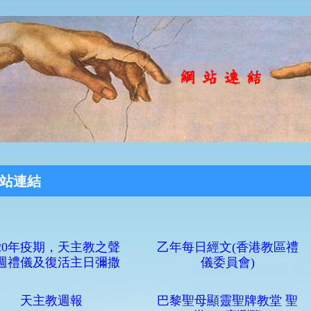
站連結
020年疫期，天主教之聲
乙年每日經文(香港教區禮
週禮儀及復活主日彌撒
儀委員會)
天主教週報
巴黎聖母顯靈聖牌教堂 聖