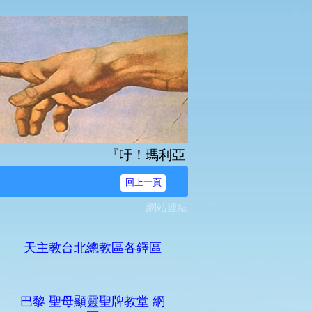
『吁！瑪利亞，無染原罪之始胎，我等奔爾台
回上一頁
網站連結
天主教台北總教區各鐸區
巴黎 聖母顯靈聖牌教堂 網