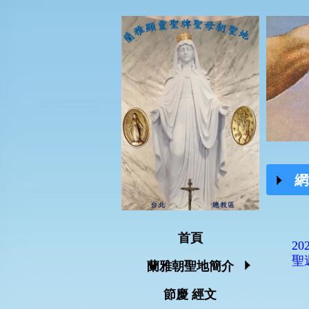
網
首頁
2
聖
蘭雅朝聖地簡介
節慶 經文