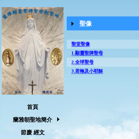
聖像
聖堂聖像
1.顯靈聖牌聖母
2.全球聖母
3.若翰及小耶穌
首頁
蘭雅朝聖地簡介
節慶 經文