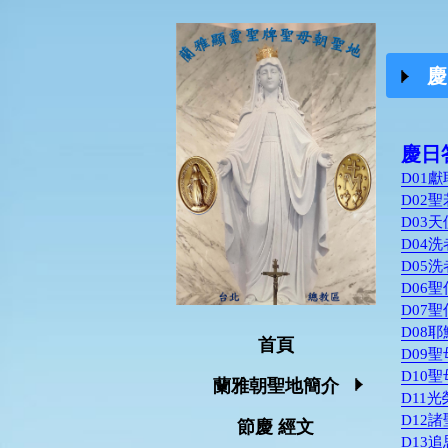
慶
慶日
D01獻
D02聖
D03天
D04
D05
D06
D07
D08耶
首頁
D09聖
D10聖
蘭雅朝聖地簡介
D11光
D12諸
節慶 經文
D13追