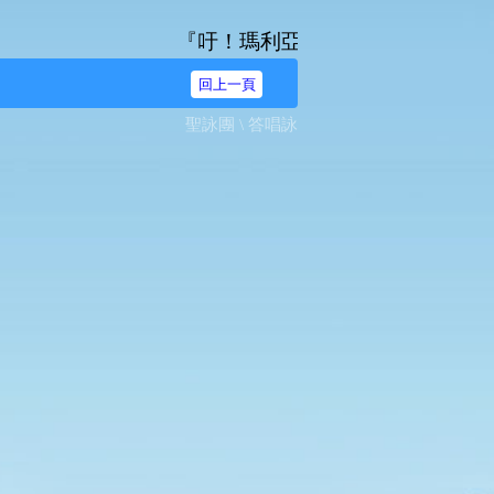
『吁！瑪利亞，無染原罪之始胎，我等奔爾
回上一頁
聖詠團 \ 答唱詠