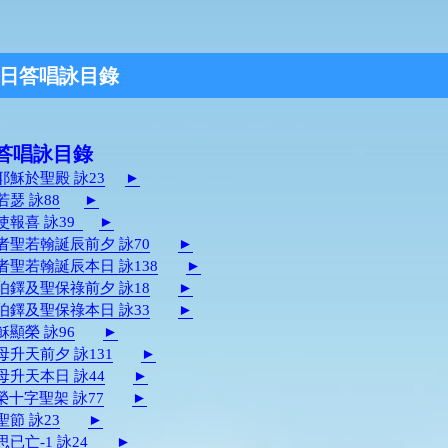
日答唱詠目錄
答唱詠目錄
耶穌於聖殿 詠23
►
若瑟 詠88
►
使報喜 詠39
►
洗者聖若翰誕辰前夕 詠70
►
洗者聖若翰誕辰本日 詠138
►
聖伯鐸及聖保祿前夕 詠18
►
聖伯鐸及聖保祿本日 詠33
►
穌顯榮 詠96
►
母升天前夕 詠131
►
母升天本日 詠44
►
榮十字聖架 詠77
►
聖節 詠23
►
思已亡-1 詠24
►