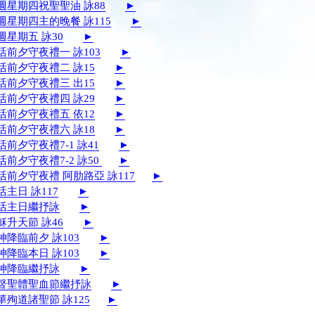
聖週星期四祝聖聖油 詠88
►
聖週星期四主的晚餐 詠115
►
週星期五 詠30
►
活前夕守夜禮一 詠103
►
復活前夕守夜禮二 詠15
►
復活前夕守夜禮三 出15
►
復活前夕守夜禮四 詠29
►
復活前夕守夜禮五 依12
►
復活前夕守夜禮六 詠18
►
活前夕守夜禮7-1 詠41
►
活前夕守夜禮7-2 詠50
►
復活前夕守夜禮 阿肋路亞 詠117
►
活主日 詠117
►
復活主日繼抒詠
►
穌升天節 詠46
►
神降臨前夕 詠103
►
神降臨本日 詠103
►
聖神降臨繼抒詠
►
基督聖體聖血節繼抒詠
►
華殉道諸聖節 詠125
►