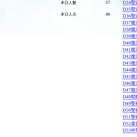
D34
37
本日人數
D35
46
本日人次
D36聖
D37復
D38
D39
D40
D41
D42
D43復
D44復
D45
D46復
D47
D48耶
D49聖
D50聖
D51
D52
D53中