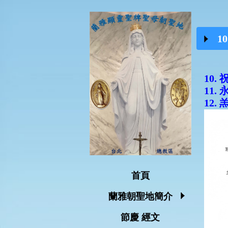
1
10.
11.
12.
首頁
蘭雅朝聖地簡介
節慶 經文