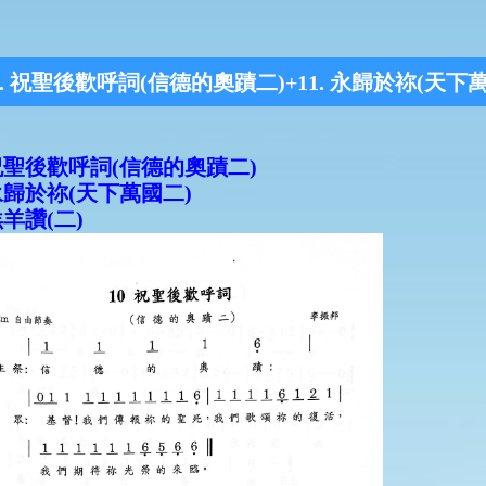
0. 祝聖後歡呼詞(信德的奧蹟二)+11. 永歸於祢(天下萬國
 祝聖後歡呼詞(信德的奧蹟二)
 永歸於祢(天下萬國二)
 羔羊讚(二)