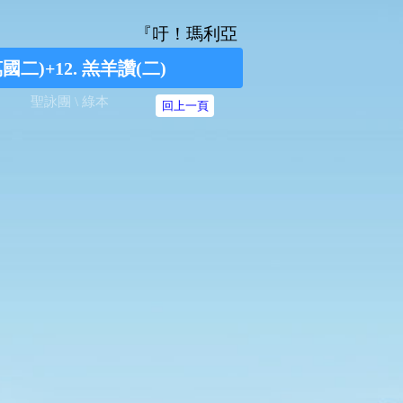
『吁！瑪利亞，無染原罪之始胎，我等奔爾台
二)+12. 羔羊讚(二)
聖詠團 \ 綠本
回上一頁