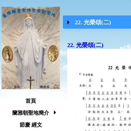
22. 光榮頌(二)
22. 光榮頌(二)
首頁
蘭雅朝聖地簡介
節慶 經文