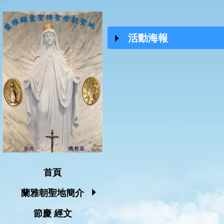
活動海報
首頁
蘭雅朝聖地簡介
節慶 經文