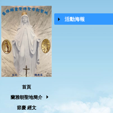
活動海報
首頁
蘭雅朝聖地簡介
節慶 經文