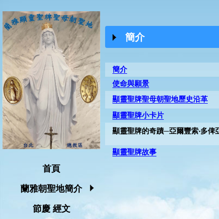
簡介
簡介
使命與願景
顯靈聖牌聖母朝聖地歷史沿革
顯靈聖牌小卡片
顯靈聖牌的奇蹟─亞爾豐索‧多俾
顯靈聖牌故事
首頁
蘭雅朝聖地簡介
節慶 經文