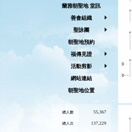
蘭雅朝聖地 堂訊
善會組織
聖詠團
朝聖地預約
福傳見證
活動剪影
網站連結
朝聖地位置
55,367
總人數
137,229
總人次