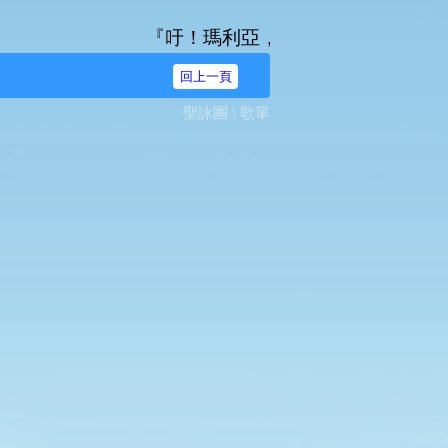
『吁！瑪利亞，無染原罪之始胎，我等奔爾台
回上一頁
聖詠團 \ 歌單