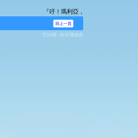
『吁！瑪利亞，無染原罪之始胎，我等奔爾台
回上一頁
聖詠團 \ 盼望彌撒曲