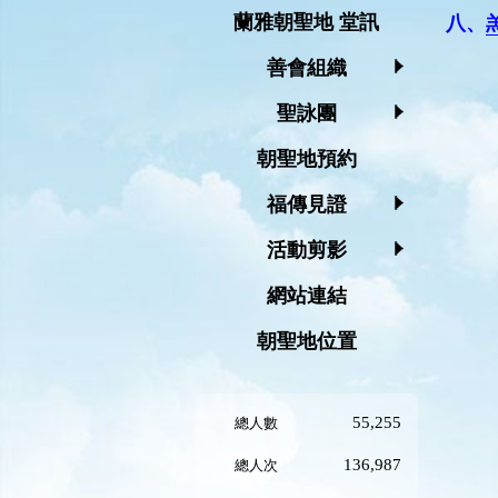
蘭雅朝聖地 堂訊
八、
善會組織
聖詠團
朝聖地預約
福傳見證
活動剪影
網站連結
朝聖地位置
55,255
總人數
136,987
總人次