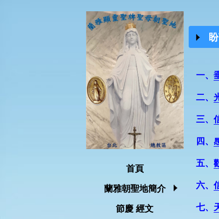
盼
一、
二、
三、
四、
五、
首頁
六、
蘭雅朝聖地簡介
七、
節慶 經文