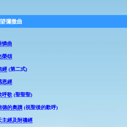
望彌撒曲
垂憐曲
光榮頌
信經
(第二式)
感恩經
歡呼歌
(聖聖聖)
信德的奧蹟
(祝聖後的歡呼)
天主經及附禱經