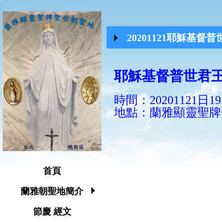
20201121耶穌基督
耶穌基督普世君
時間：
20201121日19
地點：蘭雅顯靈聖牌
首頁
蘭雅朝聖地簡介
節慶 經文