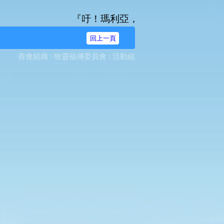
『吁！瑪利亞，無染原罪之始胎，我等奔爾台
回上一頁
善會組織 \ 牧靈福傳委員會 \ 活動組