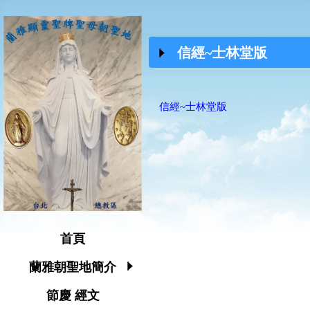
信經~士林堂版
信經~士林堂版
首頁
蘭雅朝聖地簡介
節慶 經文