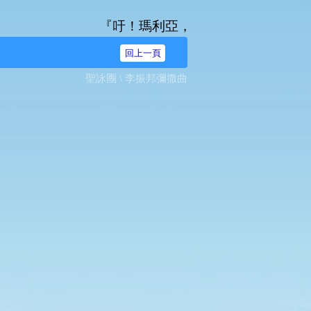
『吁！瑪利亞，無染原罪之始胎，我等奔爾台
回上一頁
聖詠團 \ 李振邦彌撒曲