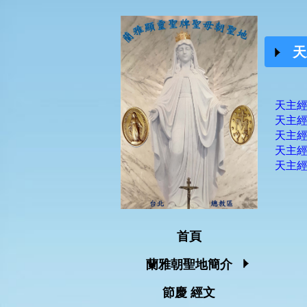
天
天主經
天主經
天主經
天主經
天主經
首頁
蘭雅朝聖地簡介
節慶 經文