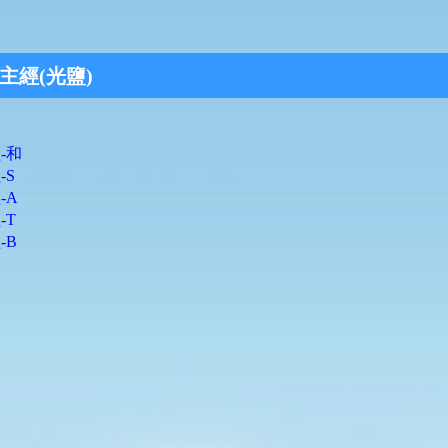
主經(光鹽)
-和
-S
-A
-T
-B