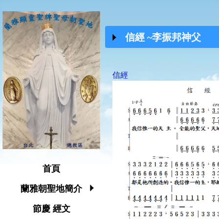
信經 ~李振邦神父
信經
首頁
蘭雅朝聖地簡介
節慶 經文