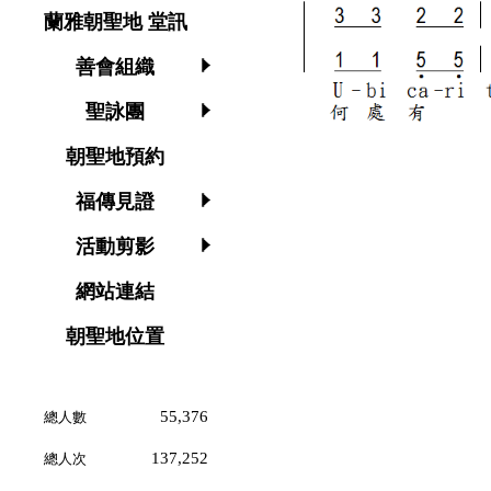
蘭雅朝聖地 堂訊
善會組織
聖詠團
朝聖地預約
福傳見證
活動剪影
網站連結
朝聖地位置
55,376
總人數
137,252
總人次