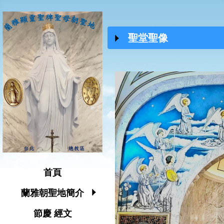
聖堂聖像
首頁
蘭雅朝聖地簡介
節慶 經文