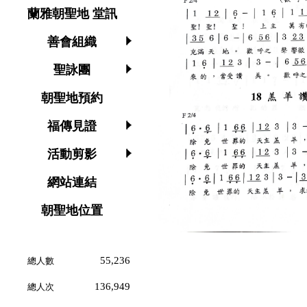
蘭雅朝聖地 堂訊
善會組織
聖詠團
朝聖地預約
福傳見證
活動剪影
網站連結
朝聖地位置
55,236
總人數
136,949
總人次