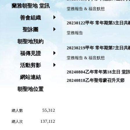
蘭雅朝聖地 堂訊
堂務報告 & 福音默想
善會組織
20230122甲年 常年期第3主日
聖詠團
堂務報告
朝聖地預約
20230219甲年 常年期第7主日
福傳見證
堂務報告 & 福音默想
活動剪影
20240804乙年常年第18主日 堂
網站連結
20240818乙年聖母蒙召升天節
朝聖地位置
55,312
總人數
137,112
總人次