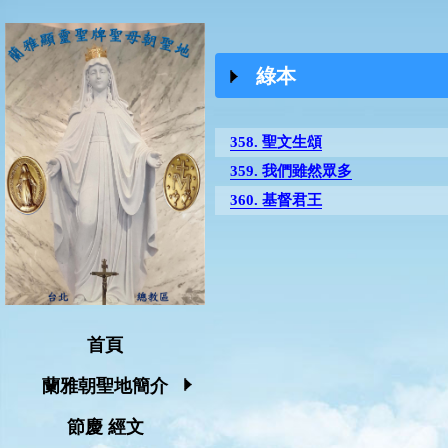
綠本
358. 聖文生頌
359. 我們雖然眾多
360. 基督君王
首頁
蘭雅朝聖地簡介
節慶 經文