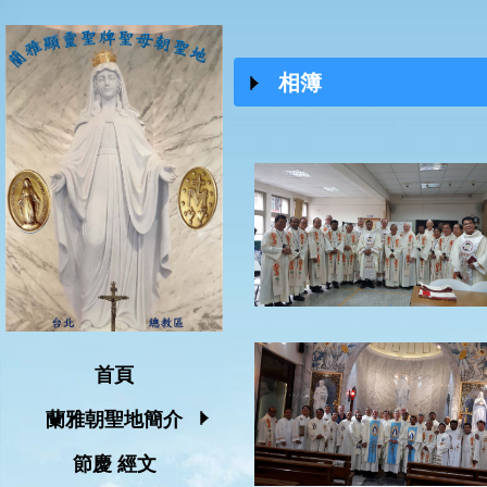
相簿
首頁
蘭雅朝聖地簡介
節慶 經文