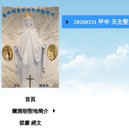
20260531 甲年 天
首頁
蘭雅朝聖地簡介
節慶 經文